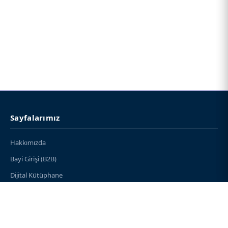
Sayfalarımız
Hakkımızda
Bayi Girişi (B2B)
Dijital Kütüphane
Örnek Kitap Talebi
İletişim
Bayilerimiz