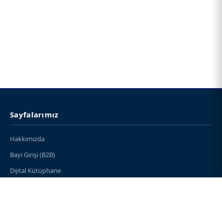
Sayfalarımız
Hakkımızda
Bayi Girişi (B2B)
Dijital Kütüphane
Örnek Kitap Talebi
İletişim
Bayilerimiz